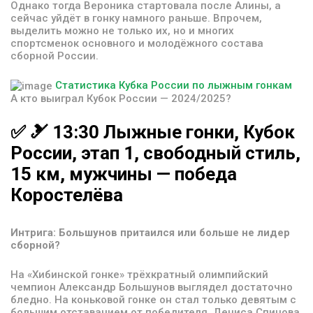
Однако тогда Вероника стартовала после Алины, а
сейчас уйдёт в гонку намного раньше. Впрочем,
выделить можно не только их, но и многих
спортсменок основного и молодёжного состава
сборной России.
Статистика Кубка России по лыжным гонкам
А кто выиграл Кубок России — 2024/2025?
✅
🎿
13:30
Лыжные
гонки,
Кубок
России,
этап
1,
свободный
стиль,
15
км,
мужчины
—
победа
Коростелёва
Интрига: Большунов притаился или больше не лидер
сборной?
На «Хибинской гонке» трёхкратный олимпийский
чемпион Александр Большунов выглядел достаточно
бледно. На коньковой гонке он стал только девятым с
большим отставанием от победителя, Дениса Спицова.