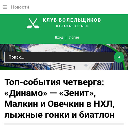
Новости
КЛУБ БОЛЕЛЬЩИКОВ
САЛАВАТ ЮЛАЕВ
Вход
Логин
Топ-события
четверга:
«Динамо»
—
«Зенит»,
Малкин
и
Овечкин
в
НХЛ,
лыжные
гонки
и
биатлон