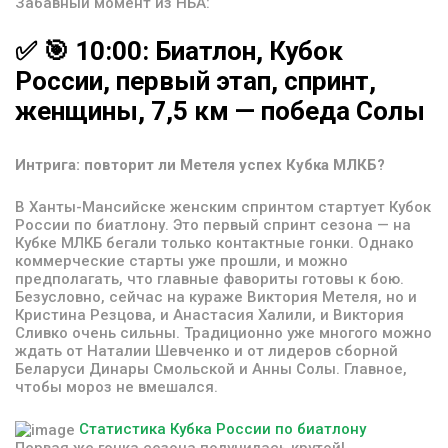
Забавный момент из НБА:
✅
🎯
10:00:
Биатлон,
Кубок
России,
первый
этап,
спринт,
женщины,
7,5
км
—
победа
Солы
Интрига: повторит ли Метеля успех Кубка МЛКБ?
В Ханты-Мансийске женским спринтом стартует Кубок
России по биатлону. Это первый спринт сезона — на
Кубке МЛКБ бегали только контактные гонки. Однако
коммерческие старты уже прошли, и можно
предполагать, что главные фавориты готовы к бою.
Безусловно, сейчас на кураже Виктория Метеля, но и
Кристина Резцова, и Анастасия Халили, и Виктория
Сливко очень сильны. Традиционно уже многого можно
ждать от Наталии Шевченко и от лидеров сборной
Беларуси Динары Смольской и Анны Солы. Главное,
чтобы мороз не вмешался.
Статистика Кубка России по биатлону
Первая же гонка сезона получилась крутой!