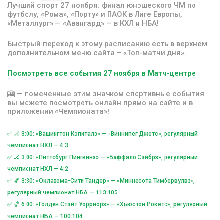
Лучший спорт 27 ноября: финал юношеского ЧМ по
футболу, «Рома», «Порту» и ПАОК в Лиге Европы,
«Металлург» — «Авангард» — в КХЛ и НБА!
Быстрый переход к этому расписанию есть в верхнем
дополнительном меню сайта – «Топ-матчи дня».
Посмотреть все события 27 ноября в Матч-центре
🎦 — помеченные этим значком спортивные события
вы можете посмотреть онлайн прямо на сайте и в
приложении «Чемпионата»!
✅ 🏒 3:00: «Вашингтон Кэпиталз» — «Виннипег Джетс», регулярный
чемпионат НХЛ — 4:3
✅ 🏒 3:00: «Питтсбург Пингвинз» — «Баффало Сэйбрз», регулярный
чемпионат НХЛ — 4:2
✅ 🏀 3:30: «Оклахома-Сити Тандер» — «Миннесота Тимбервулвз»,
регулярный чемпионат НБА — 113:105
✅ 🏀 6:00: «Голден Стэйт Уорриорз» — «Хьюстон Рокетс», регулярный
чемпионат НБА — 100:104