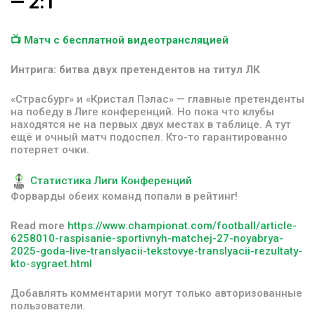
—
2:1
📺 Матч с бесплатной видеотрансляцией
Интрига: битва двух претендентов на титул ЛК
«Страсбург» и «Кристал Пэлас» — главные претенденты
на победу в Лиге конференций. Но пока что клубы
находятся не на первых двух местах в таблице. А тут
ещё и очный матч подоспел. Кто-то гарантированно
потеряет очки.
Статистика Лиги Конференций
Форварды обеих команд попали в рейтинг!
Read more
https://www.championat.com/football/article-
6258010-raspisanie-sportivnyh-matchej-27-noyabrya-
2025-goda-live-translyacii-tekstovye-translyacii-rezultaty-
kto-sygraet.html
Добавлять комментарии могут только авторизованные
пользователи.