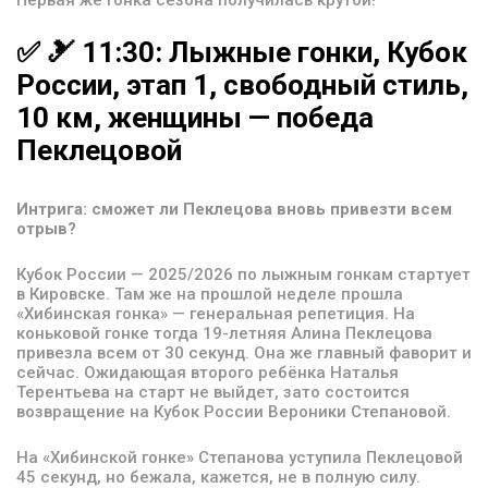
✅
🎿
11:30:
Лыжные
гонки,
Кубок
России,
этап
1,
свободный
стиль,
10
км,
женщины
—
победа
Пеклецовой
Интрига: сможет ли Пеклецова вновь привезти всем
отрыв?
Кубок России — 2025/2026 по лыжным гонкам стартует
в Кировске. Там же на прошлой неделе прошла
«Хибинская гонка» — генеральная репетиция. На
коньковой гонке тогда 19-летняя Алина Пеклецова
привезла всем от 30 секунд. Она же главный фаворит и
сейчас. Ожидающая второго ребёнка Наталья
Терентьева на старт не выйдет, зато состоится
возвращение на Кубок России Вероники Степановой.
На «Хибинской гонке» Степанова уступила Пеклецовой
45 секунд, но бежала, кажется, не в полную силу.