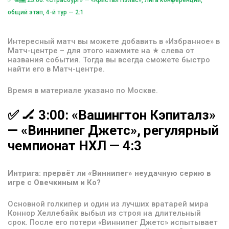
общий этап, 4-й тур — 2:1
Интересный матч вы можете добавить в «Избранное» в
Матч-центре – для этого нажмите на ★ слева от
названия события. Тогда вы всегда сможете быстро
найти его в Матч-центре.
Время в материале указано по Москве.
✅
🏒
3:00:
«Вашингтон
Кэпиталз»
—
«Виннипег
Джетс»,
регулярный
чемпионат
НХЛ
—
4:3
Интрига: прервёт ли «Виннипег» неудачную серию в
игре с Овечкиным и Ко?
Основной голкипер и один из лучших вратарей мира
Коннор Хеллебайк выбыл из строя на длительный
срок. После его потери «Виннипег Джетс» испытывает