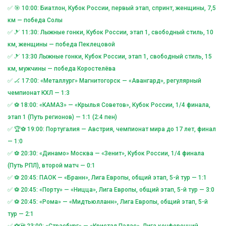
✅ 🎯 10:00: Биатлон, Кубок России, первый этап, спринт, женщины, 7,5
км — победа Солы
✅ 🎿 11:30: Лыжные гонки, Кубок России, этап 1, свободный стиль, 10
км, женщины — победа Пеклецовой
✅ 🎿 13:30 Лыжные гонки, Кубок России, этап 1, свободный стиль, 15
км, мужчины — победа Коростелёва
✅ 🏒 17:00: «Металлург» Магнитогорск — «Авангард», регулярный
чемпионат КХЛ — 1:3
✅ ⚽️ 18:00: «КАМАЗ» — «Крылья Советов», Кубок России, 1/4 финала,
этап 1 (Путь регионов) — 1:1 (2:4 пен)
✅ 🏆⚽️ 19:00: Португалия — Австрия, чемпионат мира до 17 лет, финал
— 1:0
✅ ⚽️ 20:30: «Динамо» Москва — «Зенит», Кубок России, 1/4 финала
(Путь РПЛ), второй матч — 0:1
✅ ⚽️ 20:45: ПАОК — «Бранн», Лига Европы, общий этап, 5-й тур — 1:1
✅ ⚽️ 20:45: «Порту» — «Ницца», Лига Европы, общий этап, 5-й тур — 3:0
✅ ⚽️ 20:45: «Рома» — «Мидтьюлланн», Лига Европы, общий этап, 5-й
тур — 2:1
✅ ⚽️🎦 23:00: «Страсбург» — «Кристал Пэлас», Лига конференций,