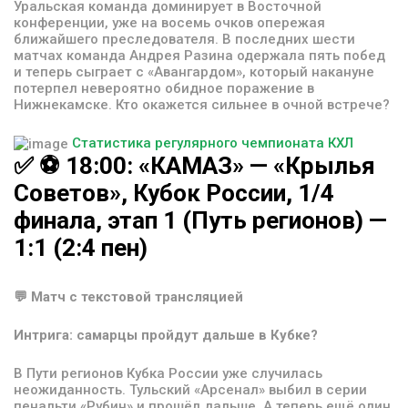
Уральская команда доминирует в Восточной
конференции, уже на восемь очков опережая
ближайшего преследователя. В последних шести
матчах команда Андрея Разина одержала пять побед
и теперь сыграет с «Авангардом», который накануне
потерпел невероятно обидное поражение в
Нижнекамске. Кто окажется сильнее в очной встрече?
Статистика регулярного чемпионата КХЛ
✅
⚽️
18:00:
«КАМАЗ»
—
«Крылья
Советов»,
Кубок
России,
1/4
финала,
этап
1
(Путь
регионов)
—
1:1
(2:4
пен)
💬 Матч с текстовой трансляцией
Интрига: самарцы пройдут дальше в Кубке?
В Пути регионов Кубка России уже случилась
неожиданность. Тульский «Арсенал» выбил в серии
пенальти «Рубин» и прошёл дальше. А теперь ещё один