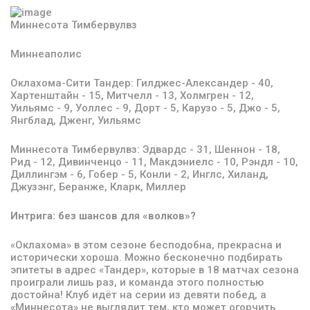
Миннесота Тимбервулвз
Миннеаполис
Оклахома-Сити Тандер:
Гилджес-Александер - 40,
Хартенштайн - 15, Митчелл - 13, Холмгрен - 12,
Уильямс - 9, Уоллес - 9, Дорт - 5, Карузо - 5, Джо - 5,
Янгблад, Дженг, Уильямс
Миннесота Тимбервулвз:
Эдвардс - 31, Шеннон - 18,
Рид - 12, Дивинченцо - 11, Макдэниелс - 10, Рэндл - 10,
Диллингэм - 6, Гобер - 5, Конли - 2, Инглс, Хиланд,
Джузэнг, Беранже, Кларк, Миллер
Интрига: без шансов для «волков»?
«Оклахома» в этом сезоне бесподобна, прекрасна и
исторически хороша. Можно бесконечно подбирать
эпитеты в адрес «Тандер», которые в 18 матчах сезона
проиграли лишь раз, и команда этого полностью
достойна! Клуб идёт на серии из девяти побед, а
«Миннесота» не выглядит тем, кто может огорчить