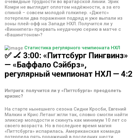
очевидные трудности во вратарской линии. Эрик
Комри не выглядит оплотом надёжности, а за его
спиной – совсем молодой голкипер. «Джетс»
потерпели два поражения подряд и уже выпали из
зоны плей-офф на Западе НХЛ. Получится ли у
«Виннипега» прервать неудачную серию в матче с
«Вашингтоном»?
Статистика регулярного чемпионата НХЛ
✅
🏒
3:00:
«Питтсбург
Пингвинз»
—
«Баффало
Сэйбрз»,
регулярный
чемпионат
НХЛ
—
4:2
Интрига: получится ли у «Питтсбурга» преодолеть
кризис?
На старте нынешнего сезона Сидни Кросби, Евгений
Малкин и Крис Летанг жгли так, словно смогли найти
эликсир молодости и скинуть как минимум 10 лет со
своего возраста. Но в последнее время магия
«Питтсбурга» испарилась. Американская команда
потерпела пять поражений в последних шести