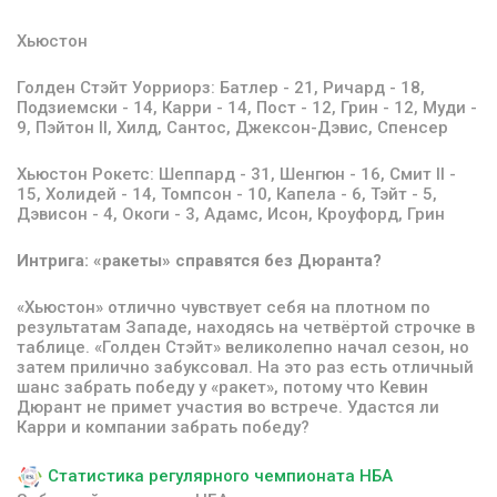
Хьюстон
Голден Стэйт Уорриорз:
Батлер - 21, Ричард - 18,
Подзиемски - 14, Карри - 14, Пост - 12, Грин - 12, Муди -
9, Пэйтон II, Хилд, Сантос, Джексон-Дэвис, Спенсер
Хьюстон Рокетс:
Шеппард - 31, Шенгюн - 16, Смит II -
15, Холидей - 14, Томпсон - 10, Капела - 6, Тэйт - 5,
Дэвисон - 4, Окоги - 3, Адамс, Исон, Кроуфорд, Грин
Интрига: «ракеты» справятся без Дюранта?
«Хьюстон» отлично чувствует себя на плотном по
результатам Западе, находясь на четвёртой строчке в
таблице. «Голден Стэйт» великолепно начал сезон, но
затем прилично забуксовал. На это раз есть отличный
шанс забрать победу у «ракет», потому что Кевин
Дюрант не примет участия во встрече. Удастся ли
Карри и компании забрать победу?
Статистика регулярного чемпионата НБА