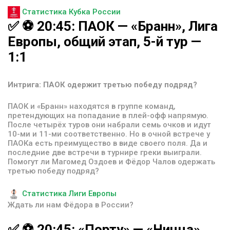
Статистика Кубка России
✅
⚽️
20:45:
ПАОК
—
«Бранн»,
Лига
Европы,
общий
этап,
5-й
тур
—
1:1
Интрига: ПАОК одержит третью победу подряд?
ПАОК и «Бранн» находятся в группе команд,
претендующих на попадание в плей-офф напрямую.
После четырёх туров они набрали семь очков и идут
10-ми и 11-ми соответственно. Но в очной встрече у
ПАОКа есть преимущество в виде своего поля. Да и
последние две встречи в турнире греки выиграли.
Помогут ли Магомед Оздоев и Фёдор Чалов одержать
третью победу подряд?
Статистика Лиги Европы
Ждать ли нам Фёдора в России?
✅
⚽️
20:45:
«Порту»
—
«Ницца»,