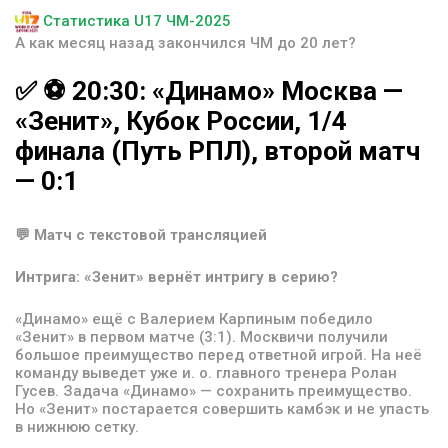
Статистика U17 ЧМ-2025
А как месяц назад закончился ЧМ до 20 лет?
✅
⚽️
20:30:
«Динамо»
Москва
—
«Зенит»,
Кубок
России,
1/4
финала
(Путь
РПЛ),
второй
матч
—
0:1
💬 Матч с текстовой трансляцией
Интрига: «Зенит» вернёт интригу в серию?
«Динамо» ещё с Валерием Карпиным победило
«Зенит» в первом матче (3:1). Москвичи получили
большое преимущество перед ответной игрой. На неё
команду выведет уже и. о. главного тренера Ролан
Гусев. Задача «Динамо» — сохранить преимущество.
Но «Зенит» постарается совершить камбэк и не упасть
в нижнюю сетку.