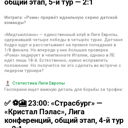
общий
этап,
5-й
тур
—
2:1
Интрига: «Рома» прервёт идеальную серию датской
команды?
«Мидтьюлланн» — единственный клуб в Лиге Европы,
одержавший четыре победы в четырёх турах. Датчане
бодро идут и рассчитывают на прямое попадание в
1/8 финала. Но впереди у них большая проверка.
«Рома» лидирует в чемпионате Италии, однако в ЛЕ
идёт лишь 18-й. Естественно, нужно исправлять
положение. Но получится ли это сделать во встрече с
лидером турнира?
Статистика Лиги Европы
Гасперини ищет важную деталь для борьбы за трофеи:
✅
⚽️🎦
23:00:
«Страсбург»
—
«Кристал
Пэлас»,
Лига
конференций,
общий
этап,
4-й
тур