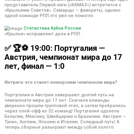
представитель Первой лиги («КАМАЗ») встретится с
«Крыльями Советов». Самарцы — фавориты, однако
одной команде РПЛ это уже не помогло.
Статистика Кубка России
«Крылья» исправляют дела в РПЛ:
✅
🏆⚽️
19:00:
Португалия
—
Австрия,
чемпионат
мира
до
17
лет,
финал
—
1:0
Интрига: кто станет юниорским чемпионом мира?
Португалия и Австрия завершают долгий путь на
чемпионате мира до 17 лет. Сначала команды
уверенно прошли групповой этап, а затем пробрались
через плей-офф из 32 команд! Португалия одолела
Бельгию, Мексику, Швейцарию и Бразилию. Австрия —
Тунис, Англию, Японию и Италию. Солидный путь! А
теперь сборные разыграют между собой золото.