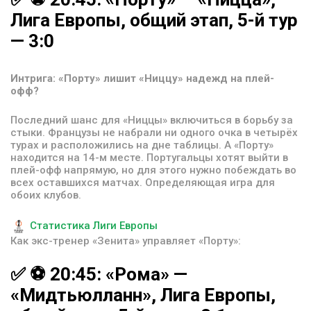
Лига
Европы,
общий
этап,
5-й
тур
—
3:0
Интрига: «Порту» лишит «Ниццу» надежд на плей-
офф?
Последний шанс для «Ниццы» включиться в борьбу за
стыки. Французы не набрали ни одного очка в четырёх
турах и расположились на дне таблицы. А «Порту»
находится на 14-м месте. Португальцы хотят выйти в
плей-офф напрямую, но для этого нужно побеждать во
всех оставшихся матчах. Определяющая игра для
обоих клубов.
Статистика Лиги Европы
Как экс-тренер «Зенита» управляет «Порту»:
✅
⚽️
20:45:
«Рома»
—
«Мидтьюлланн»,
Лига
Европы,